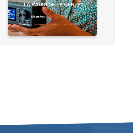
"LA RADIO DE LA GENTE"
WhatsApp:
+54 (2942)533346
Email:
radiodepartamentominas@gmail.com