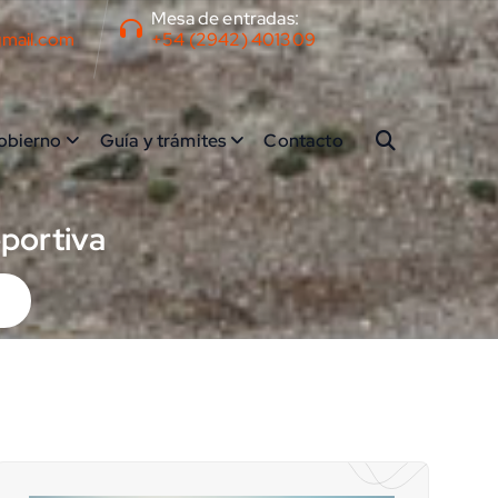
Mesa de entradas:
gmail.com
+54 (2942) 401309
obierno
Guía y trámites
Contacto
eportiva