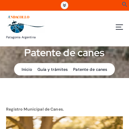
S
a
l
t
a
r
Patagonia Argentina
a
l
Patente de canes
c
o
n
Inicio
Guía y trámites
Patente de canes
t
e
n
i
d
o
Registro Municipal de Canes.