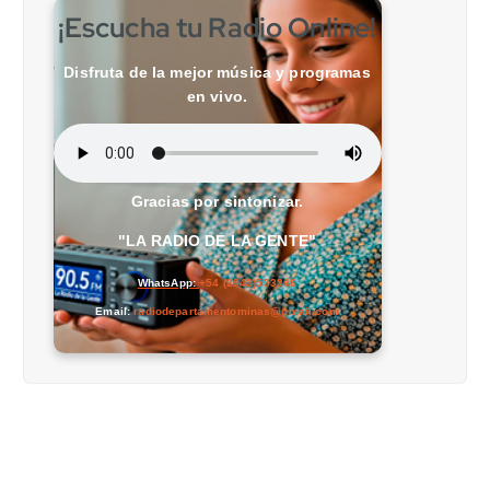
¡Escucha tu Radio Online!
Disfruta de la mejor música y programas
en vivo.
Gracias por sintonizar.
"LA RADIO DE LA GENTE"
WhatsApp:
+54 (2942)533346
Email:
radiodepartamentominas@gmail.com