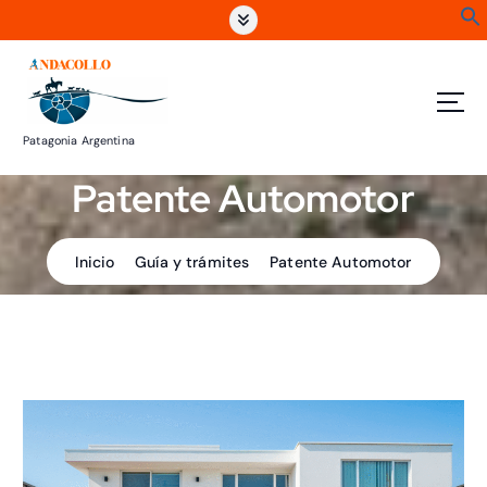
S
a
l
t
a
r
Patagonia Argentina
a
l
Patente Automotor
c
o
n
Inicio
Guía y trámites
Patente Automotor
t
e
n
i
d
o