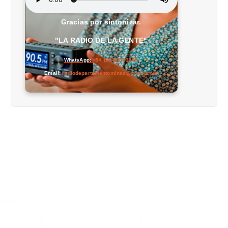
Gracias por sintonizar.
"LA RADIO DE LA GENTE"
WhatsApp:
+54 (2942)533346
Email:
radiodepartamentominas@gmail.com