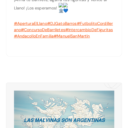
Llano! ¡Los esperamos!
#AperturaElLlano
#DJGatoBarros
#FutbolitoCordiller
ano
#ConcursoDeBarriletes
#IntercambioDeFiguritas
#AndacolloEnFamilia
#ManuelSanMartín