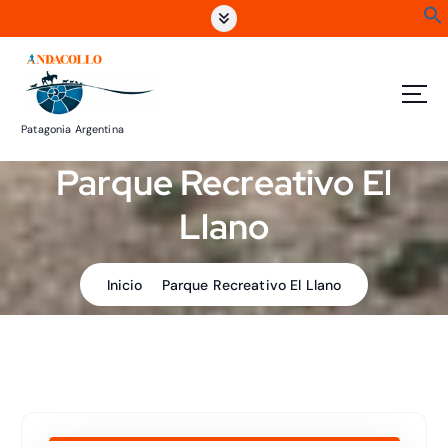
S
a
l
t
a
r
Patagonia Argentina
a
l
Parque Recreativo El
c
o
Llano
n
t
e
Inicio
Parque Recreativo El Llano
n
i
d
o