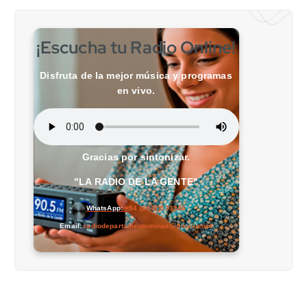
¡Escucha tu Radio Online!
Disfruta de la mejor música y programas
en vivo.
Gracias por sintonizar.
"LA RADIO DE LA GENTE"
WhatsApp:
+54 (2942)533346
Email:
radiodepartamentominas@gmail.com