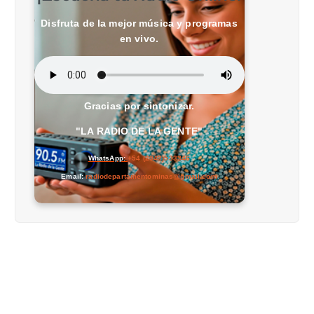
Disfruta de la mejor música y programas
en vivo.
Gracias por sintonizar.
"LA RADIO DE LA GENTE"
WhatsApp:
+54 (2942)533346
Email:
radiodepartamentominas@gmail.com