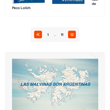
de
Peco Lolich
1
…
11
12