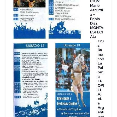
CION:
Mario
Azcurdi
a –
Pablo
Díaz
MONTA
ESPECI
AL:
Cru
z
Ra
mo
s
vs
La
Pal
om
a
TR
OPI
LL
A:
«L
a
Arg
enti
na»